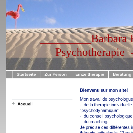
_________Barbara 
Psychotherapie -
Startseite
Zur Person
Einzeltherapie
Beratung
Bienvenu sur mon site!
Mon travail de psychologue 
Accueil
- de la therapie individuell
"psychodynamique",
- du conseil psychologique
- du coaching.
Je précise ces différentes i
thérapie individuelle, "Bera